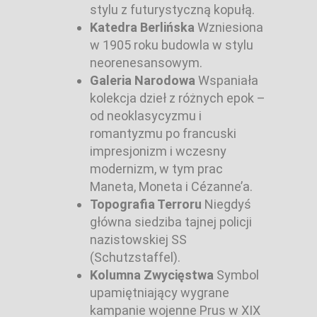
stylu z futurystyczną kopułą.
Katedra Berlińska
Wzniesiona
w 1905 roku budowla w stylu
neorenesansowym.
Galeria Narodowa
Wspaniała
kolekcja dzieł z różnych epok –
od neoklasycyzmu i
romantyzmu po francuski
impresjonizm i wczesny
modernizm, w tym prac
Maneta, Moneta i Cézanne’a.
Topografia Terroru
Niegdyś
główna siedziba tajnej policji
nazistowskiej SS
(Schutzstaffel).
Kolumna Zwycięstwa
Symbol
upamiętniający wygrane
kampanie wojenne Prus w XIX