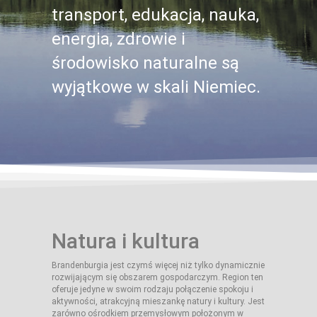
transport, edukacja, nauka,
energia, zdrowie i
środowisko naturalne są
wyjątkowe w skali Niemiec.
Natura i kultura
Brandenburgia jest czymś więcej niż tylko dynamicznie
rozwijającym się obszarem gospodarczym. Region ten
oferuje jedyne w swoim rodzaju połączenie spokoju i
aktywności, atrakcyjną mieszankę natury i kultury. Jest
zarówno ośrodkiem przemysłowym położonym w