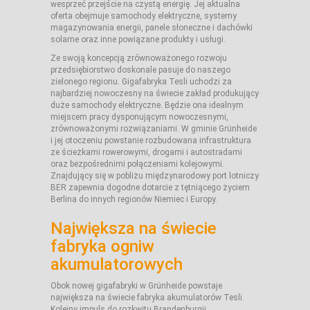
wesprzeć przejście na czystą energię. Jej aktualna
oferta obejmuje samochody elektryczne, systemy
magazynowania energii, panele słoneczne i dachówki
solarne oraz inne powiązane produkty i usługi.
Ze swoją koncepcją zrównoważonego rozwoju
przedsiębiorstwo doskonale pasuje do naszego
zielonego regionu. Gigafabryka Tesli uchodzi za
najbardziej nowoczesny na świecie zakład produkujący
duże samochody elektryczne. Będzie ona idealnym
miejscem pracy dysponującym nowoczesnymi,
zrównoważonymi rozwiązaniami. W gminie Grünheide
i jej otoczeniu powstanie rozbudowana infrastruktura
ze ścieżkami rowerowymi, drogami i autostradami
oraz bezpośrednimi połączeniami kolejowymi.
Znajdujący się w pobliżu międzynarodowy port lotniczy
BER zapewnia dogodne dotarcie z tętniącego życiem
Berlina do innych regionów Niemiec i Europy.
Największa na świecie
fabryka ogniw
akumulatorowych
Obok nowej gigafabryki w Grünheide powstaje
największa na świecie fabryka akumulatorów Tesli.
Kolejny impuls do rozkwitu Brandenburgii.