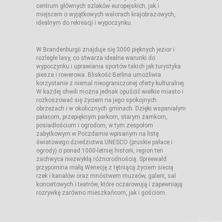
centrum głównych szlaków europejskich, jak i
miejscem o wyjątkowych walorach krajobrazowych,
idealnym do rekreacji i wypoczynku.
W Brandenburgii znajduje się 3000 pięknych jezior i
rozległe lasy, co stwarza idealne warunki do
wypoczynku i uprawiania sportów takich jak turystyka
piesza i rowerowa. Bliskość Berlina umożliwia
korzystanie z niemal nieograniczonej oferty kulturalnej.
W każdej chwili można jednak opuścić wielkie miasto i
rozkoszować się życiem na jego spokojnych
obrzeżach i w okolicznych gminach. Dzięki wspaniałym
pałacom, przepięknym parkom, starym zamkom,
posiadłościom i ogrodom, w tym zespołom
zabytkowym w Poczdamie wpisanym na listę
światowego dziedzictwa UNESCO (pruskie pałace i
ogrody) o ponad 1000-letniej historii, region ten
zachwyca niezwykłą różnorodnością. Spreewald
przypomina małą Wenecję z tętniącą życiem siecią
rzek i kanałów oraz mnóstwem muzeów, galerii, sal
koncertowych i teatrów, które oczarowują i zapewniają
rozrywkę zarówno mieszkańcom, jak i gościom.