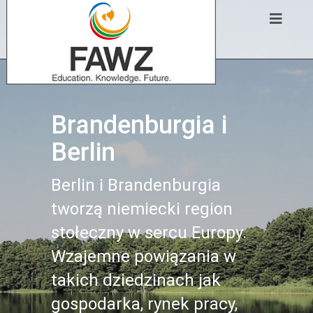
Brandenburgia i
Berlin
Berlin i Brandenburgia
tworzą niemiecki region
stołeczny w sercu Europy.
Wzajemne powiązania w
takich dziedzinach jak
gospodarka, rynek pracy,