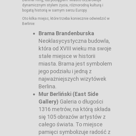
Berliner Ring, lub pociągiem. Miasto oczarowuje
dynamicznym stylem życia, różnorodną kulturą i
bogatą historią w samym sercu Europy.
Oto kilka miejsc, które trzeba koniecznie odwiedzić w
Berlinie:
Brama Brandenburska
Neoklasycystyczna budowla,
która od XVIII wieku ma swoje
stałe miejsce w historii
miasta. Brama jest symbolem
jego podziału i jedną z
najważniejszych wizytówek
Berlina.
Mur Berliński (East Side
Gallery)
Galeria o długości
1316 metrów, na którą składa
się 105 obrazów artystów z
całego świata. To miejsce
pamięci symbolizuje radość z