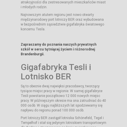
atrakcyjności dla zestresowanych mieszkańców miast
i młodych rodzin.
Najnowszym atutem regionu jest nowo otwarty
międzynarodowy port lotniczy BER oraz wybudowana
w bezpośrednim sąsiedztwie gigafabryka światowego
koncernu Tesla.
Zapraszamy do poznania naszych prywatnych
szkół w sercu tętniącej życiem i różnorodnej
Brandenburgii.
Gigafabryka Tesli i
Lotnisko BER
Są to obecnie dwaj najwięksi pracodawcy, tworzący
tysiące miejsc pracy w regionie. W samej gigafabryce
Tesli powstanie początkowo 12 000 nowych miejsc
pracy. W późniejszym okresie ma ona zatrudniać do 40
000 osób. W ciągu najbliższych lat spodziewamy się
napływu do regionu ponad 100 000 osób.
Port lotniczy BER zastąpił lotniska Schönefeld, Tegel i
Tempelhof i stał się jedynym lotniskiem transportowym