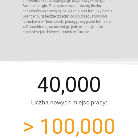
dla Berlina i otaczającego go kraju związkowego
Brandenburgia. Z prognozowaną roczną liczbą
pasażerów wynoszącą ok. 34 mln port lotniczy Berlin-
Brandenburg będzie trzecim co do przepustowości
lotniskiem w Niemczech, plasując się przed lotniskiem
w Düsseldorfie, co uczyni go jednym z piętnastu
najbardziej ruchliwych lotnisk w Europie.
40,000
Liczba nowych miejsc pracy:
> 
100,000