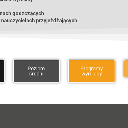
inach goszczących
 nauczycielach przyjeżdżających
Poziom
Programy
średni
wymiany