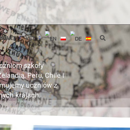
NTAKT
VET
uczniom szkoły
andią, Peru, Chile i
yjmujemy uczniów z
nych krajach.