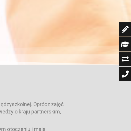
dzyszkolnej. Oprócz zajęć
edzy o kraju partnerskim,
ym otoczeniu i mają