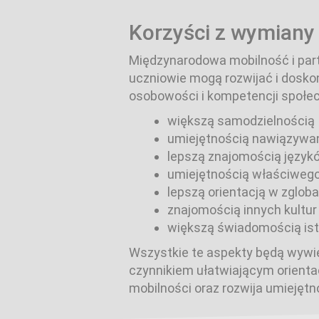
Korzyści z wymiany
Międzynarodowa mobilność i part
uczniowie mogą rozwijać i doskon
osobowości i kompetencji społec
większą samodzielnością
umiejętnością nawiązywan
lepszą znajomością język
umiejętnością właściweg
lepszą orientacją w zglob
znajomością innych kultur
większą świadomością ist
Wszystkie te aspekty będą wywi
czynnikiem ułatwiającym orient
mobilności oraz rozwija umiejęt