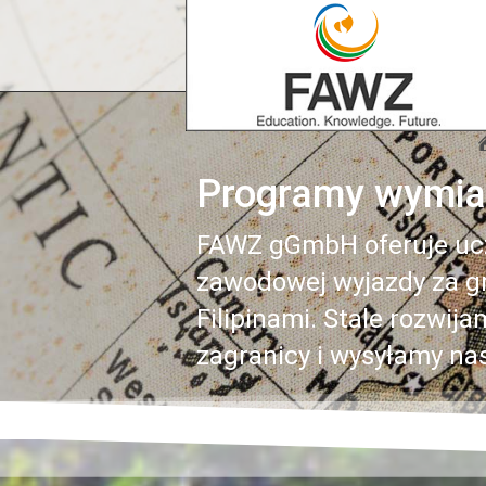
Programy wymia
FAWZ gGmbH oferuje uczn
zawodowej wyjazdy za gr
Filipinami. Stale rozwi
zagranicy i wysyłamy na