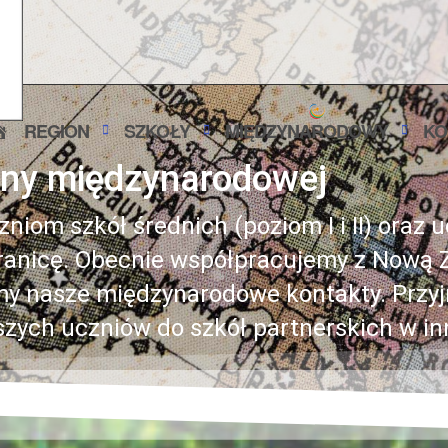
REGION
SZKOŁY
MIĘDZYNARODOWY
KO
ny międzynarodowej
iom szkół średnich (poziom I i II) oraz 
anicę. Obecnie współpracujemy z Nową Zel
jamy nasze międzynarodowe kontakty. Prz
szych uczniów do szkół partnerskich w in